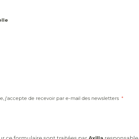
lle
, j'accepte de recevoir par e-mail des newsletters
*
ur ce formulaire sont traitées par
Axilla
responsable 