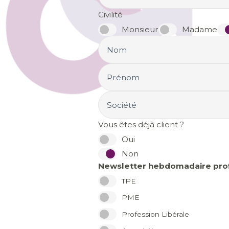
Civilité
Monsieur
Madame
Nom
Prénom
Société
Vous êtes déjà client ?
Oui
Non
Newsletter hebdomadaire prof
TPE
PME
Profession Libérale