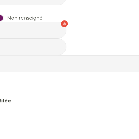
Non renseigné
ilée